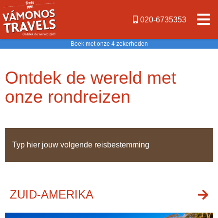
020-6735353
Boek met onze 4 zekerheden
Ontdek de wereld met
onze rondreizen
ZUID-AMERIKA