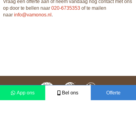
Vraag een offerte aan of neem vandaag nog contact met ons
op door te bellen naar
020-6735353
of te mailen
naar
info@vamonos.nl
.
App ons
Bel ons
Offerte
Colofon
Disclaimer
2021 © Vámonos Travels