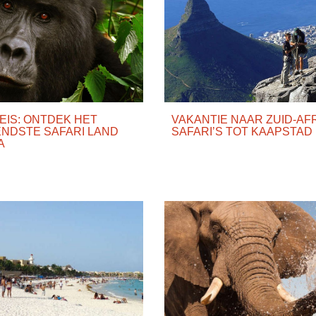
EIS: ONTDEK HET
VAKANTIE NAAR ZUID-AFR
NDSTE SAFARI LAND
SAFARI’S TOT KAAPSTAD
A