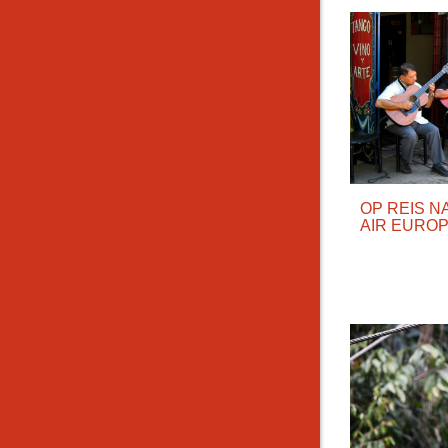
OP REIS N
AIR EURO