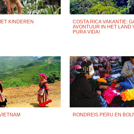
MET KINDEREN
COSTA RICA VAKANTIE: G
AVONTUUR IN HET LAND 
PURA VIDA!
VIETNAM
RONDREIS PERU EN BOLI