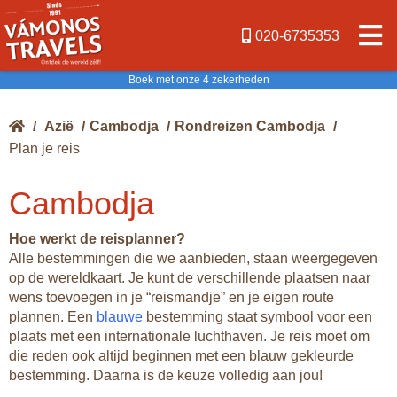
020-6735353
1
Boek met onze 4 zekerheden
/
Azië
/
Cambodja
/
Rondreizen Cambodja
/
1
Plan je reis
Cambodja
1
1
1
2
Hoe werkt de reisplanner?
Alle bestemmingen die we aanbieden, staan weergegeven
1
op de wereldkaart. Je kunt de verschillende plaatsen naar
wens toevoegen in je “reismandje” en je eigen route
plannen. Een
blauwe
bestemming staat symbool voor een
1
plaats met een internationale luchthaven. Je reis moet om
die reden ook altijd beginnen met een blauw gekleurde
bestemming. Daarna is de keuze volledig aan jou!
1