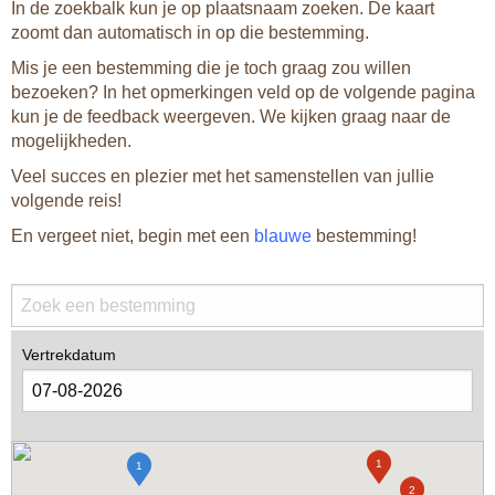
In de zoekbalk kun je op plaatsnaam zoeken. De kaart
1
zoomt dan automatisch in op die bestemming.
Mis je een bestemming die je toch graag zou willen
bezoeken? In het opmerkingen veld op de volgende pagina
kun je de feedback weergeven. We kijken graag naar de
1
1
mogelijkheden.
1
1
1
Veel succes en plezier met het samenstellen van jullie
volgende reis!
1
3
En vergeet niet, begin met een
blauwe
bestemming!
2
1
2
1
1
2
1
1
1
1
1
Vertrekdatum
1
1
2
1
1
1
2