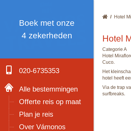
/
Hotel Mi
Boek met onze
4 zekerheden
Hotel M
Categorie A
Hotel Miraflor
Cuco.
020-6735353
Het kleinscha
hotel heeft e
Via de trap va
Alle bestemmingen
surfbreaks.
Offerte reis op maat
Plan je reis
Over Vámonos