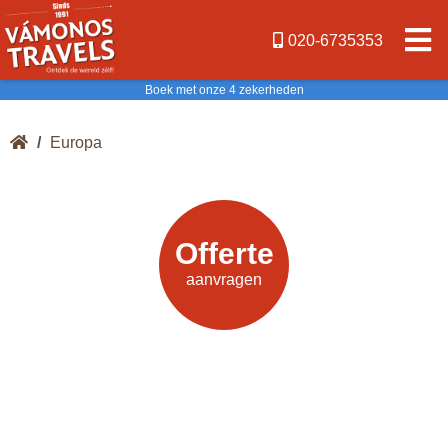
020-6735353
Boek met onze 4 zekerheden
/
Europa
Offerte
Offerte
aanvragen
aanvragen