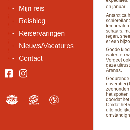
expedities, 
en januari.
Mijn reis
Antarctica 
Reisblog
schiereilan
temperature
schaars, ma
Reiservaringen
regen, snee
er een bijzo
Nieuws/Vacatures
Goede kledi
water- en w
Contact
Vergeet ook
deze uitrus
Arenas.
Gedurende h
november) b
zeehonden h
het spotten
doordat het
Omdat het w
uiteindelij
omstandigh