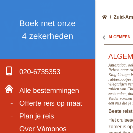
/
Zuid-Am
Boek met onze
4 zekerheden
ALGEMEEN
ALGE
Antarctica, oo
020-6735353
Reizen naar Ant
King George Is
rubberbootjes 
vliegtuigen ve
Alle bestemmingen
zuiden van Chi
zeehonden, dol
Verder vormen 
Offerte reis op maat
een reis die je 
Beste reist
Plan je reis
Het cruises
zomer is op 
Over Vámonos