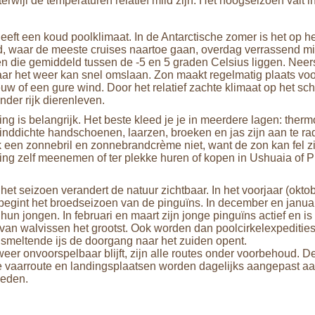
terwijl de temperaturen relatief mild zijn. Het hoogseizoen valt
heeft een koud poolklimaat. In de Antarctische zomer is het op h
d, waar de meeste cruises naartoe gaan, overdag verrassend mi
n die gemiddeld tussen de -5 en 5 graden Celsius liggen. Neers
ar het weer kan snel omslaan. Zon maakt regelmatig plaats voo
uw of een gure wind. Door het relatief zachte klimaat op het sch
nder rijk dierenleven.
ng is belangrijk. Het beste kleed je je in meerdere lagen: therm
inddichte handschoenen, laarzen, broeken en jas zijn aan te ra
 een zonnebril en zonnebrandcrème niet, want de zon kan fel zi
ting zelf meenemen of ter plekke huren of kopen in Ushuaia of 
et seizoen verandert de natuur zichtbaar. In het voorjaar (okto
egint het broedseizoen van de pinguïns. In december en janua
un jongen. In februari en maart zijn jonge pinguïns actief en i
 van walvissen het grootst. Ook worden dan poolcirkelexpedities
 smeltende ijs de doorgang naar het zuiden opent.
eer onvoorspelbaar blijft, zijn alle routes onder voorbehoud. D
ke vaarroute en landingsplaatsen worden dagelijks aangepast a
eden.