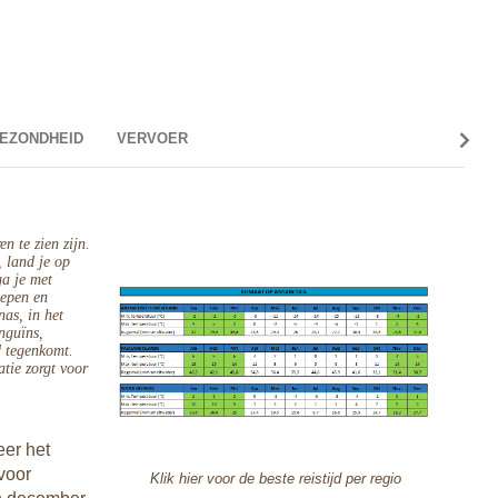
EZONDHEID
VERVOER
AAN 
De tij
n te zien zijn.
Op exp
, land je op
geen zo
ga je met
hepen en
Nederla
nas, in het
kijken
nguïns,
kijken.
d tegenkomt.
tie zorgt voor
Intern
Alle e
beschi
intern
eer het
schepe
expedi
 voor
Klik hier voor de beste reistijd per regio