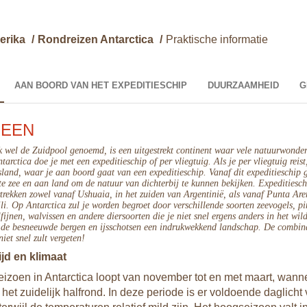
erika
/
Rondreizen Antarctica
/
Praktische informatie
AAN BOORD VAN HET EXPEDITIESCHIP
DUURZAAMHEID
G
MEEN
k wel de Zuidpool genoemd, is een uitgestrekt continent waar vele natuurwondere
arctica doe je met een expeditieschip of per vliegtuig. Als je per vliegtuig reist
land, waar je aan boord gaat van een expeditieschip. Vanaf dit expeditieschip 
te zee en aan land om de natuur van dichterbij te kunnen bekijken. Expeditiesc
rtrekken zowel vanaf Ushuaia, in het zuiden van Argentinië, als vanaf Punta Are
li.
Op Antarctica zul je worden begroet door verschillende soorten zeevogels, pi
fijnen, walvissen en andere diersoorten die je niet snel ergens anders in het wil
de besneeuwde bergen en ijsschotsen een indrukwekkend landschap. De combina
niet snel zult vergeten!
ijd en klimaat
eizoen in Antarctica loopt van november tot en met maart, wann
het zuidelijk halfrond. In deze periode is er voldoende daglicht