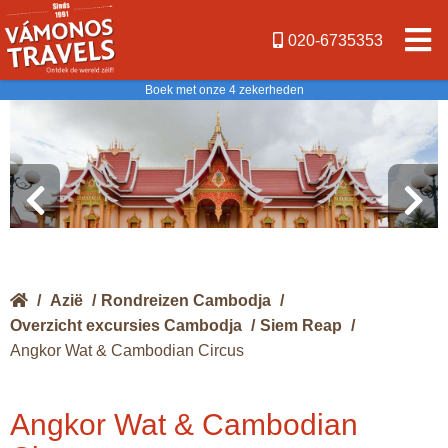
020-6735353
Boek met onze 4 zekerheden
/
Azië
/
Rondreizen Cambodja
/
Overzicht excursies Cambodja
/
Siem Reap
/
Angkor Wat & Cambodian Circus
Angkor Wat & Cambodian