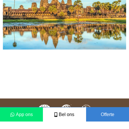
App ons
Bel ons
Offerte
Colofon
Disclaimer