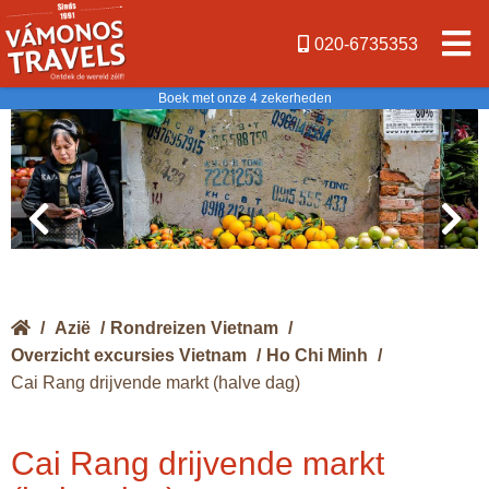
020-6735353
Boek met onze 4 zekerheden
/
Azië
/
Rondreizen Vietnam
/
Overzicht excursies Vietnam
/
Ho Chi Minh
/
Cai Rang drijvende markt (halve dag)
Cai Rang drijvende markt