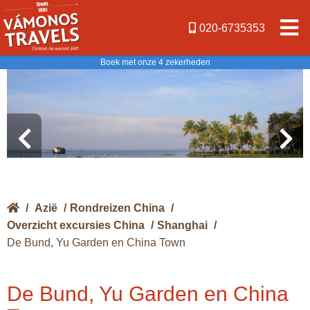
020-6735353
Boek met onze 4 zekerheden
/
Azië
/
Rondreizen China
/
Overzicht excursies China
/
Shanghai
/
De Bund, Yu Garden en China Town
De Bund, Yu Garden en China