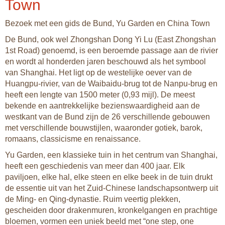
Town
Bezoek met een gids de Bund, Yu Garden en China Town
De Bund, ook wel Zhongshan Dong Yi Lu (East Zhongshan
1st Road) genoemd, is een beroemde passage aan de rivier
en wordt al honderden jaren beschouwd als het symbool
van Shanghai. Het ligt op de westelijke oever van de
Huangpu-rivier, van de Waibaidu-brug tot de Nanpu-brug en
heeft een lengte van 1500 meter (0,93 mijl). De meest
bekende en aantrekkelijke bezienswaardigheid aan de
westkant van de Bund zijn de 26 verschillende gebouwen
met verschillende bouwstijlen, waaronder gotiek, barok,
romaans, classicisme en renaissance.
Yu Garden, een klassieke tuin in het centrum van Shanghai,
heeft een geschiedenis van meer dan 400 jaar. Elk
paviljoen, elke hal, elke steen en elke beek in de tuin drukt
de essentie uit van het Zuid-Chinese landschapsontwerp uit
de Ming- en Qing-dynastie. Ruim veertig plekken,
gescheiden door drakenmuren, kronkelgangen en prachtige
bloemen, vormen een uniek beeld met “one step, one