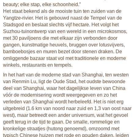
beauty; elke stap, elke schoonheid.”
Het staat bekend als de mooiste tuin ten zuiden van de
Yangtze-rivier. Het is gebouwd naast de Tempel van de
Stadsgod en beslaat slechts vijf hectare. Het volgt het
Suzhou-tuinontwerp van een wereld in een microkosmos,
met 30 paviljoens die met elkaar zijn verbonden door
gangen, kunstmatige heuvels, bruggen over lotusvijvers,
bamboebosjes en muren bezet door stenen draken. De
omliggende bazaar staat vol met traditionele en moderne
winkels, restaurants en tempels.
In het hart van de moderne stad van Shanghai, ten westen
van Renmin Lu, ligt de Oude Stad, het oudste bewoonde
deel van Shanghai, waar het dagelijkse leven van China
vóór de modernisering wordt weergegeven en zo het
verleden van Shanghai wordt herbeleefd. Het is niet erg
uitgebreid (1.6 km van noord naar zuid en 1,3 van oost naar
west), maar betreedt een ander universum, wat het gevoel
geeft terug in de tijd te gaan. De smalle, rommelige en
kronkelige straatjes (hutong genoemd), omzoomd met
typisch Chinese huizen met rode en gouden daken, leiden