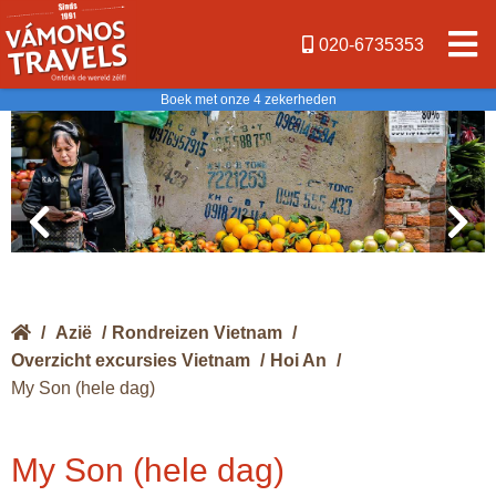
020-6735353
Boek met onze 4 zekerheden
/
Azië
/
Rondreizen Vietnam
/
Overzicht excursies Vietnam
/
Hoi An
/
My Son (hele dag)
My Son (hele dag)