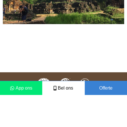
App ons
Bel ons
Offerte
Colofon
Disclaimer
2021 © Vámonos Travels