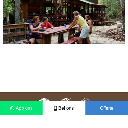
App ons
Bel ons
Offerte
Colofon
Disclaimer