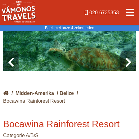
020-6735353
Boek met onze 4 zekerheden
/
Midden-Amerika
/
Belize
/
Bocawina Rainforest Resort
Bocawina Rainforest Resort
Categorie A/B/S