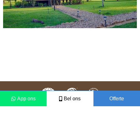
App ons
Bel ons
Offerte
Colofon
Disclaimer
2021 © Vámonos Travels