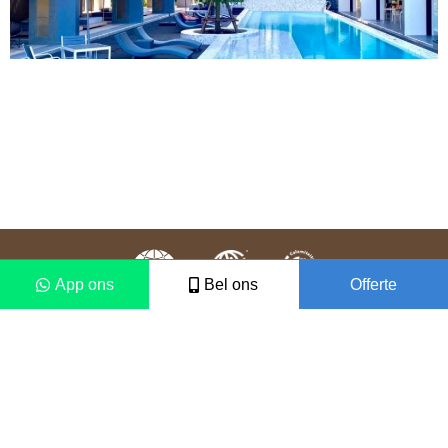
App ons
Bel ons
Offerte
Colofon
Disclaimer
2021 © Vámonos Travels