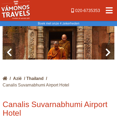
020-6735353
Boek met onze 4 zekerheden
/
Azië
/
Thailand
/
Canalis Suvarnabhumi Airport Hotel
Canalis Suvarnabhumi Airport
Hotel