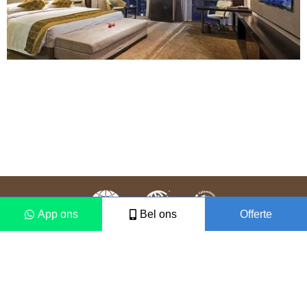
App ons
Bel ons
Offerte
Colofon
Disclaimer
2021 © Vámonos Travels