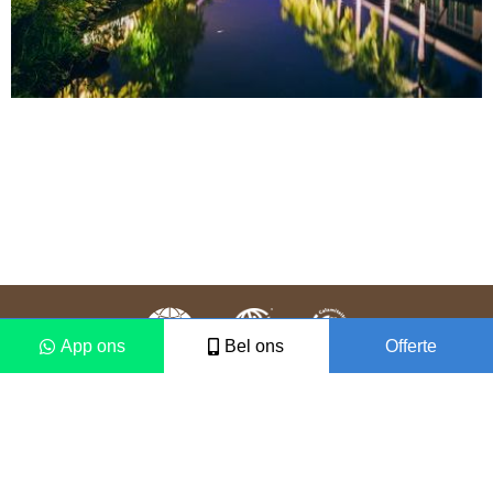
App ons
Bel ons
Offerte
Colofon
Disclaimer
2021 © Vámonos Travels