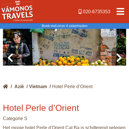
020-6735353
Boek met onze 4 zekerheden
/
Azië
/
Vietnam
/
Hotel Perle d’Orient
Hotel Perle d’Orient
Categorie S
Het mooie hotel Perle d'Orient Cat Ba is schitterend gelegen