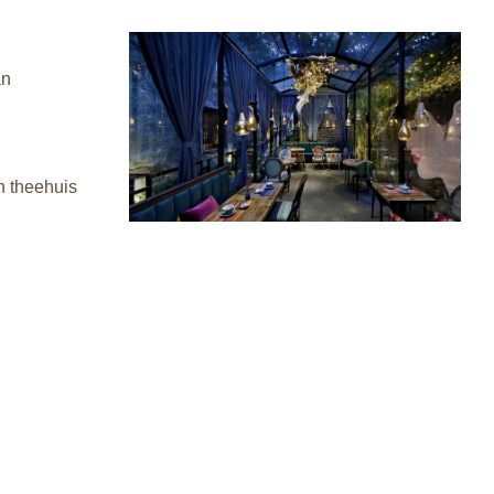
an
n theehuis