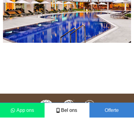
App ons
Bel ons
Offerte
Colofon
Disclaimer