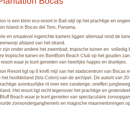
Plantation Bocas
ion is een klein eco-resort in Bali-stijl op het prachtige en onger
n Island in Bocas del Toro, Panama.
le en smaakvol ingerichte kamers liggen allemaal rond de tuin
teenworp afstand van het strand.
 zijn onder andere het zwembad, tropische tuinen en volledig 
e tropische tuinen en BomBom Beach Club op het gouden zan
 resort waar je kunt genieten van heerlijke hapjes en drankjes.
tion Resort ligt op 8 km/6 mijl van het stadscentrum van Bocas 
 het hoofdeiland (Isla Colon) van de archipel. De autorit van 2
erachtige avontuurlijke rit over een zanderige, oneffen junglewe
iland. Het resort ligt recht tegenover het prachtige en grotendee
luff Beach waar je kunt genieten van spectaculaire zonsopga
leurde zonsonderganghemels en magische maanvertoningen o