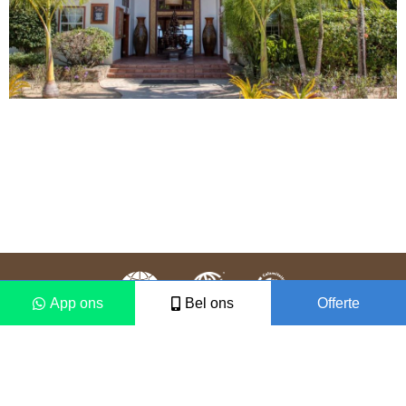
App ons
Bel ons
Offerte
Colofon
Disclaimer
2021 © Vámonos Travels