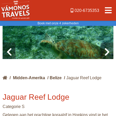
020-6735353
Boek met onze 4 zekerheden
/
Midden-Amerika
/
Belize
/
Jaguar Reef Lodge
Jaguar Reef Lodge
Categorie S
Gelegen aan het prachtige koraalrif in Hopkins vind je het