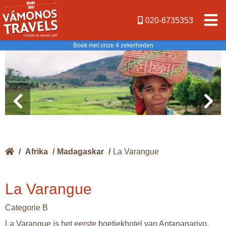
020-6735353
Boek met onze 4 zekerheden
/
Afrika
/
Madagaskar
/
La Varangue
La Varangue
Categorie B
La Varangue is het eerste boetiekhotel van Antananarivo.