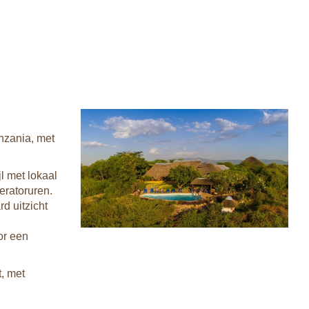
nzania, met
jl met lokaal
eratoruren.
d uitzicht
or een
, met