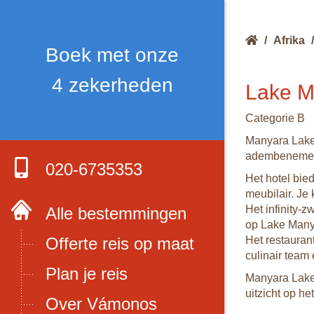
/
Afrika
/
Boek met onze
4 zekerheden
Lake M
Categorie B
Manyara Lakev
adembenemend
020-6735353
Het hotel bied
meubilair. Je
Het infinity-
Alle bestemmingen
op Lake Many
Offerte reis op maat
Het restauran
culinair team 
Plan je reis
Manyara Lakev
uitzicht op h
Over Vámonos