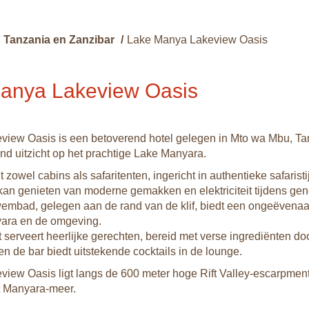
Tanzania en Zanzibar
/
Lake Manya Lakeview Oasis
anya Lakeview Oasis
iew Oasis is een betoverend hotel gelegen in Mto wa Mbu, Ta
 uitzicht op het prachtige Lake Manyara.
t zowel cabins als safaritenten, ingericht in authentieke safaristi
 kan genieten van moderne gemakken en elektriciteit tijdens gen
zwembad, gelegen aan de rand van de klif, biedt een ongeëvenaar
ara en de omgeving.
t serveert heerlijke gerechten, bereid met verse ingrediënten do
en de bar biedt uitstekende cocktails in de lounge.
iew Oasis ligt langs de 600 meter hoge Rift Valley-escarpment
et Manyara-meer.