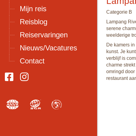
Lampan
Mijn reis
Categorie B
Reisblog
Lampang Rive
serene charme
Reiservaringen
weelderige tr
De kamers in 
Nieuws/Vacatures
kunst. Je kunt
verblijf is co
Contact
charme strekt
omringd door 
restaurant aan