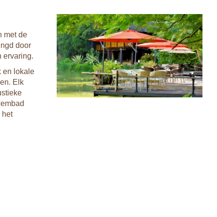
n met de
ingd door
 ervaring.
 en lokale
nen. Elk
ustieke
nzwembad
 het