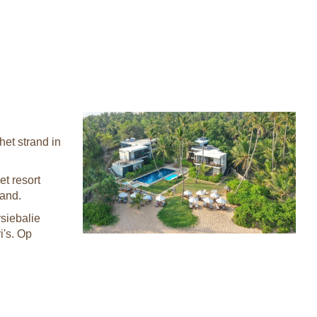
het strand in
et resort
rand.
rsiebalie
i's. Op