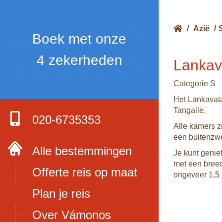
/
Azië
/
Boek met onze
4 zekerheden
Lankav
Categorie S
Het Lankavata
Tangalle.
020-6735353
Alle kamers zi
een buitenzwe
Alle bestemmingen
Je kunt genie
met een breed 
Offerte reis op maat
ongeveer 1,5 u
Plan je reis
Over Vámonos