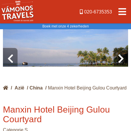
020-6735353
Boek met onze 4 zekerheden
/
Azië
/
China
/
Manxin Hotel Beijing Gulou Courtyard
Manxin Hotel Beijing Gulou
Courtyard
Categorie S