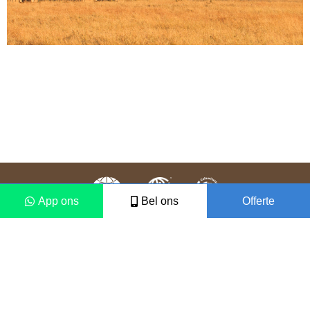
App ons
Bel ons
Offerte
Colofon
Disclaimer
2021 © Vámonos Travels