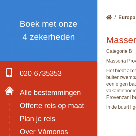
/
Europa
Boek met onze
4 zekerheden
Masser
Categorie B
Masseria Prov
Het biedt acc
020-6735353
buitenzwembad
een eigen bad
vakantieboerd
Alle bestemmingen
Provenzani be
Offerte reis op maat
In de buurt l
Plan je reis
Over Vámonos