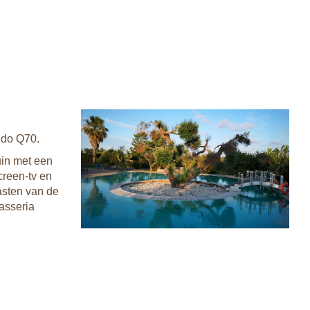
ido Q70.
uin met een
creen-tv en
asten van de
Masseria