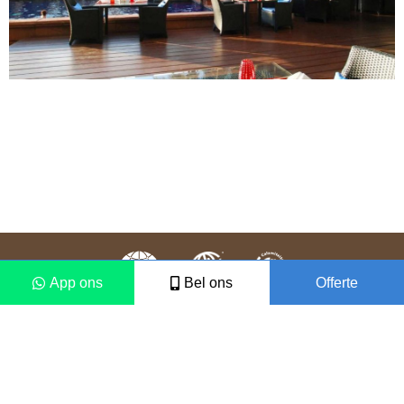
App ons
Bel ons
Offerte
Colofon
Disclaimer
2021 © Vámonos Travels