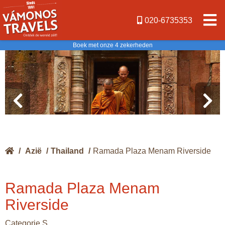
020-6735353
Boek met onze 4 zekerheden
/
Azië
/
Thailand
/
Ramada Plaza Menam Riverside
Ramada Plaza Menam
Riverside
Categorie S