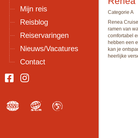
Renea 
Mijn reis
Categorie A
Reisblog
Renea Cruise 
ramen van waa
Reiservaringen
comfortabel e
hebben een ei
Nieuws/Vacatures
kan je ontspa
heerlijke ver
Contact