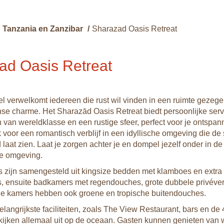
Tanzania en Zanzibar
/
Sharazad Oasis Retreat
ad Oasis Retreat
otel verwelkomt iedereen die rust wil vinden in een ruimte gezeg
nse charme. Het Sharazād Oasis Retreat biedt persoonlijke serv
 van wereldklasse en een rustige sfeer, perfect voor je ontspann
k voor een romantisch verblijf in een idyllische omgeving die d
 laat zien. Laat je zorgen achter je en dompel jezelf onder in de
ge omgeving.
zijn samengesteld uit kingsize bedden met klamboes en extra
, ensuite badkamers met regendouches, grote dubbele privéve
 De kamers hebben ook groene en tropische buitendouches.
langrijkste faciliteiten, zoals The View Restaurant, bars en de 
jken allemaal uit op de oceaan. Gasten kunnen genieten van 