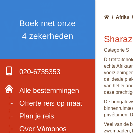
/
Afrika
/
Boek met onze
4 zekerheden
Sharaz
Categorie S
Dit retraiteh
echte Afrikaa
020-6735353
voorzieningen
de ideale ple
van het eiland
Alle bestemmingen
deze prachti
Offerte reis op maat
De bungalows 
binnenruimtes
Plan je reis
privétuinen.
Veel van de be
Over Vámonos
zwembaden, ki