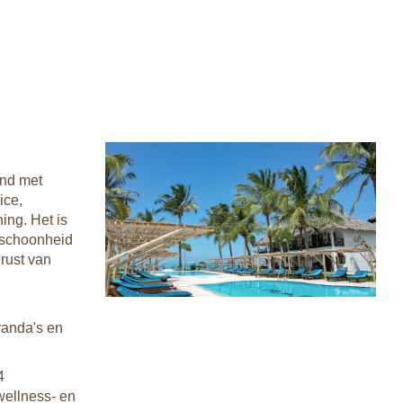
end met
ice,
ing. Het is
e schoonheid
 rust van
randa's en
4
wellness- en