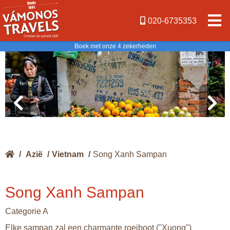
020-6735353
Boek met onze 4 zekerheden
/
Azië
/
Vietnam
/
Song Xanh Sampan
Song Xanh Sampan
Categorie A
Elke sampan zal een charmante roeiboot ("Xuong")