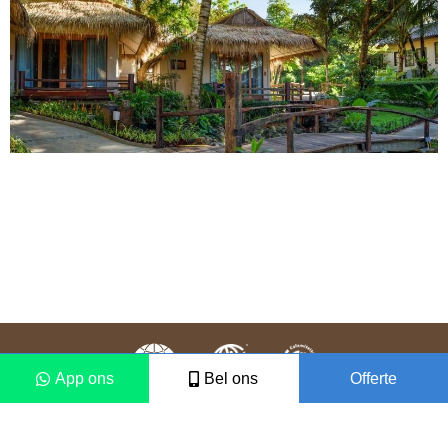
App ons
Bel ons
Offerte
Colofon
Disclaimer