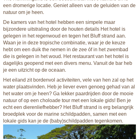
een dromerige locatie. Geniet alleen van de geluiden van de
natuur om je heen.
De kamers van het hotel hebben een simpele maar
bijzondere uitstraling door de houten details Het hotel is
gelegen in het regenwoud en tegen het Bluff strand aan.
Waan je in deze tropische combinatie, waar je de keuze
hebt om een duik the nemen in de zee óf in het zwembad
die is gelegen in het woud. Het restaurant van het hotel is
dagelijks geopend met een divers menu. Vanuit de bar heb
je een uitzicht op de oceaan.
Het eiland zit bordenvol activiteiten, vele van hen zal op het
water plaatsvinden. Heb je liever even genoeg gehad van al
het water om je heen? Ga lekker paardrijden door de mooie
natuur of op een choloade tour met een lokale gids! Ben je
echt een dierenliefhebber? Het Bluff strand is erg belangrijk
broedplek voor de marine schildpadden, samen met een
lokale gids kan je de (baby)schildpadden tegenkomen.