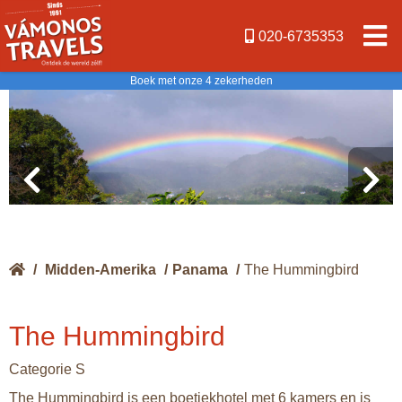
020-6735353
Boek met onze 4 zekerheden
/
Midden-Amerika
/
Panama
/
The Hummingbird
The Hummingbird
Categorie S
The Hummingbird is een boetiekhotel met 6 kamers en is