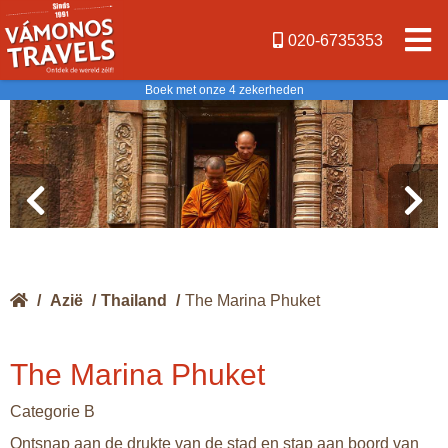
020-6735353
Boek met onze 4 zekerheden
/
Azië
/
Thailand
/
The Marina Phuket
The Marina Phuket
Categorie B
Ontsnap aan de drukte van de stad en stap aan boord van