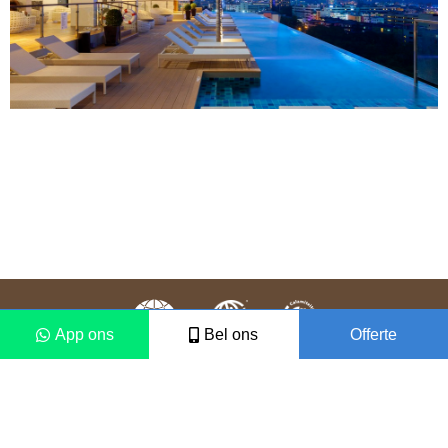
App ons
Bel ons
Offerte
Colofon
Disclaimer
2021 © Vámonos Travels