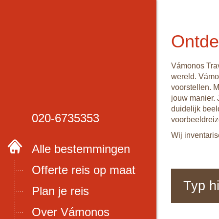
Ontde
Vámonos Trave
wereld. Vámon
voorstellen. 
jouw manier. 
duidelijk beel
020-6735353
voorbeeldreiz
Wij inventari
Alle bestemmingen
Offerte reis op maat
Plan je reis
Over Vámonos