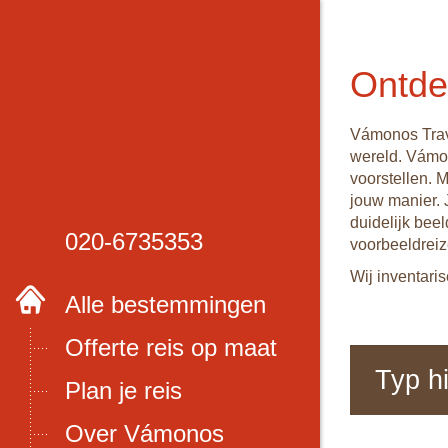
Ontde
Vámonos Trave
wereld. Vámon
voorstellen. 
jouw manier. 
duidelijk beel
020-6735353
voorbeeldreiz
Wij inventari
Alle bestemmingen
Offerte reis op maat
Plan je reis
Over Vámonos