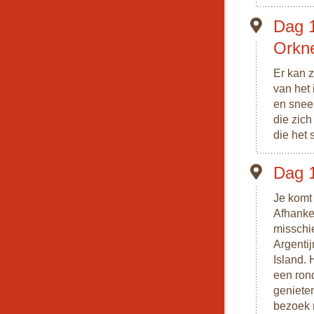
Dag 1
Orkn
Er kan z
van het
en snee
die zich
die het 
Dag 
Je komt 
Afhanke
misschi
Argenti
Island. 
een rond
geniete
bezoek n