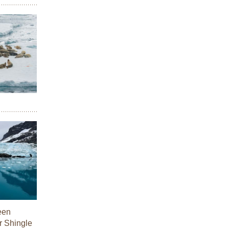
een
r Shingle