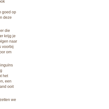
ook
om goed op
in deze
er die
 krijg je
olgen naar
 voorbij
voor om
pinguïns
rg
t het
en, een
and ooit
zetten we