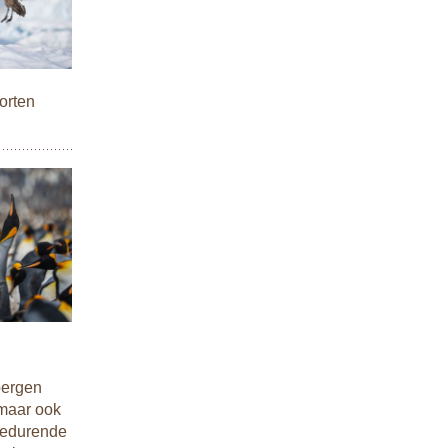
orten
bergen
 maar ook
 Gedurende