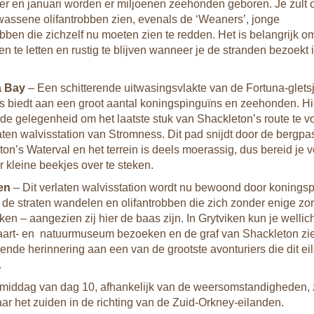
r en januari worden er miljoenen zeehonden geboren. Je zult 
wassene olifantrobben zien, evenals de ‘Weaners’, jonge
obben die zichzelf nu moeten zien te redden. Het is belangrijk 
en te letten en rustig te blijven wanneer je de stranden bezoekt 
a Bay
– Een schitterende uitwasingsvlakte van de Fortuna-gletsj
s biedt aan een groot aantal koningspinguïns en zeehonden. Hier
 de gelegenheid om het laatste stuk van Shackleton’s route te v
aten walvisstation van Stromness. Dit pad snijdt door de bergpas
on’s Waterval en het terrein is deels moerassig, dus bereid je 
 kleine beekjes over te steken.
en
– Dit verlaten walvisstation wordt nu bewoond door konings
 de straten wandelen en olifantrobben die zich zonder enige zo
jken – aangezien zij hier de baas zijn. In Grytviken kun je wellich
aart- en natuurmuseum bezoeken en de graf van Shackleton zi
ende herinnering aan een van de grootste avonturiers die dit eil
.
amiddag van dag 10, afhankelijk van de weersomstandigheden, 
ar het zuiden in de richting van de Zuid-Orkney-eilanden.