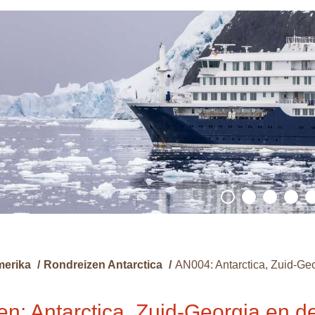
merika
/
Rondreizen Antarctica
/
AN004: Antarctica, Zuid-Ge
n: Antarctica, Zuid-Georgia en d