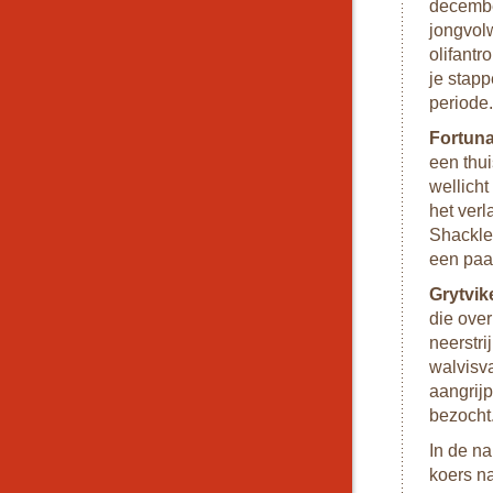
decembe
jongvol
olifantr
je stapp
periode.
Fortun
een thui
wellicht
het verl
Shacklet
een paar
Grytvik
die over
neerstri
walvisv
aangrijp
bezocht
In de n
koers na