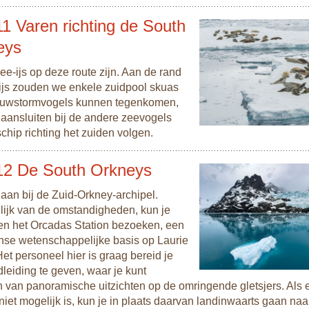
1 Varen richting de South
eys
ee-ijs op deze route zijn. Aan de rand
 ijs zouden we enkele zuidpool skuas
uwstormvogels kunnen tegenkomen,
 aansluiten bij de andere zeevogels
schip richting het zuiden volgen.
12 De South Orkneys
aan bij de Zuid-Orkney-archipel.
lijk van de omstandigheden, kun je
en het Orcadas Station bezoeken, een
jnse wetenschappelijke basis op Laurie
Het personeel hier is graag bereid je
leiding te geven, waar je kunt
n van panoramische uitzichten op de omringende gletsjers. Als 
iet mogelijk is, kun je in plaats daarvan landinwaarts gaan naa