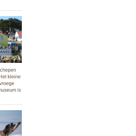
-schepen
Het kleine
 vroege
 museum is