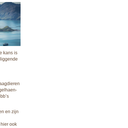
e kans is
mliggende
naagdieren
gelhaen-
obb’s
n en zijn
hier ook