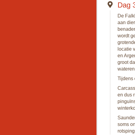
Dag 3
De Falk
aan dier
benaderb
wordt g
grotend
locatie 
en Argen
groot da
wateren 
Tijdens 
Carcass
en dus 
pinguïns
winterko
Saunder
soms on
rotspin