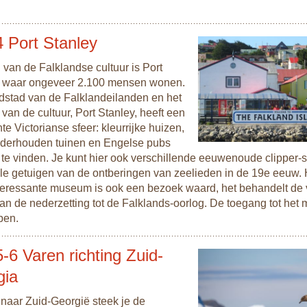
 Port Stanley
 van de Falklandse cultuur is Port
, waar ongeveer 2.100 mensen wonen.
dstad van de Falklandeilanden en het
van de cultuur, Port Stanley, heeft een
e Victorianse sfeer: kleurrijke huizen,
derhouden tuinen en Engelse pubs
r te vinden. Je kunt hier ook verschillende eeuwenoude clipper
ille getuigen van de ontberingen van zeelieden in de 19e eeuw. 
teressante museum is ook een bezoek waard, het behandelt de
an de nederzetting tot de Falklands-oorlog. De toegang tot het
pen.
-6 Varen richting Zuid-
gia
naar Zuid-Georgië steek je de