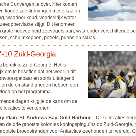
ische Convergentie over. Hier komen
n koude zeestromingen met elkaar in
ng, waadoor koud, voedselrijk water
zeeoppervlakte stijgt. Dit fenomeen
en grote hoeveelheid zeevogels aan, waaronder verschillende so
sen, schuimkoppen, petrels, prions en skuas.
-10 Zuid-Georgia
 bereik je Zuid-Georgië. Het is
jk om te beseffen dat het weer in dit
onvoorspelbaar en soms uitdagend
n, en de omstandigheden hebben een
nvloed op het programma.
omende dagen krijg je de kans om de
e locaties te verkennen:
ry Plain, St. Andrews Bay, Gold Harbour
– Deze locaties her
een de drie grootste kolonies koningspinguïns op Zuid-Georgië,
 grootste broedstranden voor Antarctica-zeehonden ter wereld.