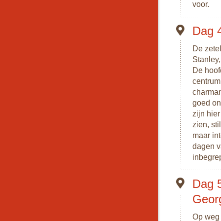
voor.
Dag 4
De zetel
Stanley
De hoof
centrum 
charmant
goed on
zijn hie
zien, st
maar in
dagen v
inbegre
Dag 5
Geor
Op weg 