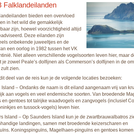
 Falklandeilanden
landeilanden bieden een overvloed
en in het wild die gemakkelijk
aar zijn, hoewel voorzichtigheid altijd
eadviseerd. Deze eilanden zijn
eels onbekende juweeltjes en de
van een oorlog in 1982 tussen het VK
tinië. Niet alleen verschillende vogelsoorten leven hier, maar d
t je zowel Peale’s dolfijnen als Commerson’s dolfijnen in de o
zult zien.
dit deel van de reis kun je de volgende locaties bezoeken:
 Island – Ondanks de naam is dit eiland aangenaam vrij van k
rijk aan vogels en veel endemische soorten. Van broedende Ma
 en gentoes tot talrijke waadvogels en zangvogels (inclusief C
ninkjes en tussock-vogels) leven hier.
s Island – Op Saunders Island kun je de zwartbrauwalbatros zie
handige landingen, samen met broedende keizerscharen en
guïns. Koningspinguïns, Magelhaen-pinguïns en gentoes komen 