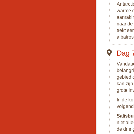
Antarct
warme e
aanraki
naar de 
trekt e
albatros
Dag 7
Vandaag
belangri
gebied 
kan zij
grote i
In de k
volgend
Salisbu
niet all
de drie