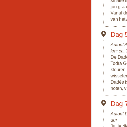
smalle 
jou gra
Vanaf d
van het 
Dag 5
Autorit
km; ca. 
De Dade
Todra Go
kleuren
wissele
Dadès is
noten, 
Dag 
Autorit 
uur
Jullie r