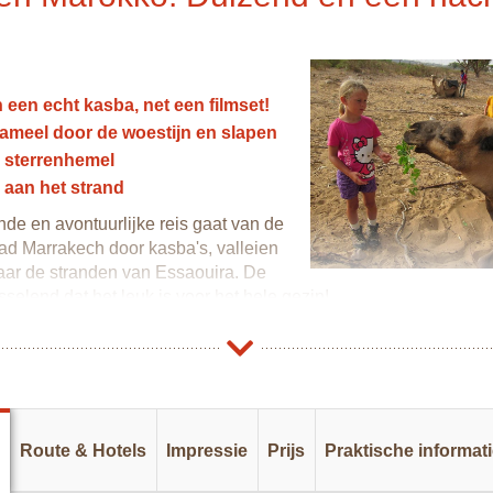
 een echt kasba, net een filmset!
ameel door de woestijn en slapen
 sterrenhemel
 aan het strand
e en avontuurlijke reis gaat van de
ad Marrakech door kasba's, valleien
aar de stranden van Essaouira. De
isselend dat het leuk is voor het hele gezin!
weet je niet waar je moet kijken, overal vreemde geuren en kleu
rders, verhalenvertellers en waterdragers vind je op het Dje
ou waan je je in een filmset, vanuit het hotel zie je de kasba l
tdek de kleine straatjes en laat je verrassen! Het is net een gro
Route & Hotels
Impressie
Prijs
Praktische informat
a
allei kan je stoere wandelingen maken door een rotskloof. Missc