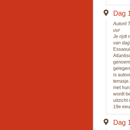
Dag 
Autorit 
uur
Je rijdt
van dag
Essaouir
Atlanti
genoemd.
gelegen
is autov
terrasje
met hun 
wordt be
uitzicht
19e eeu
Dag 