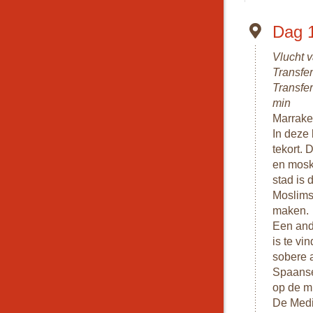
wel een herder
Op avontuur in
Dag 
zandduinen. S
Vlucht 
De reis eindig
Transfer
surfers zien,
Transfer
min
Marrakec
In deze
tekort. 
en mosk
stad is 
Moslims
maken.
Een and
is te v
sobere a
Spaanse
op de m
De Medi