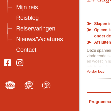
Mijn reis
Reisblog
Slapen in
Reiservaringen
Op een k
onder de
Nieuws/Vacatures
Afsluiten
Contact
Deze spannend
zinderende st
en woestijn n
reis is zo afw
Verder lezen
In Marrakech 
Slangenbezwee
plein.
In Ait Benhadd
de kasba en on
Programm
In de Dades v