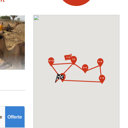
1-2
16
12-15
5-6
3-4
10-11
7-9
ren.
ma El Fna
iggen. Beklim
ot speelfort.
ie
Offerte
hien zie je