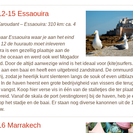
12-15 Essaouira
Taroudant – Essaouira: 310 km: ca. 4
 naar Essaouira waar je aan het eind
 12 de huurauto moet inleveren
a is een gezellig plaatsje aan de
sche oceaan en werd ook wel Mogador
 Door de altijd aanwezige wind is het ideaal voor (kite)surfers.
 aan een baai en heeft een uitgebreid zandstrand. De ommuur
rij, zodat je heerlijk kunt slenteren langs de souk of even uitbla
. In de haven heerst een grote bedrijvigheid van vissers die ter
vangst. Koop hier verse vis in één van de stalletjes die ter plaa
reid. Vanaf de skala de port (vestingtoren) bij de haven, heb je
 op het stadje en de baai. Er staan nog diverse kanonnen uit de
w.
16 Marrakech