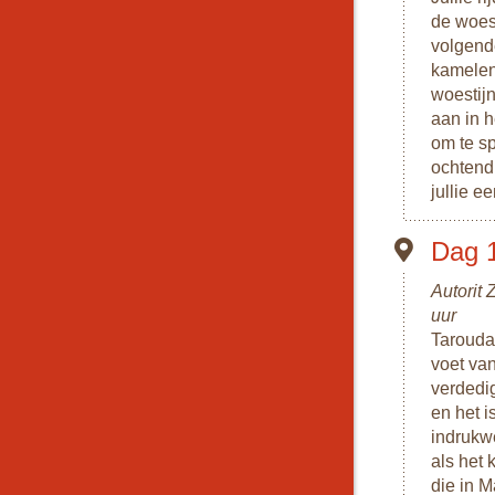
de woest
volgend
kamelen 
woestij
aan in h
om te sp
ochtend 
jullie 
Dag 1
Autorit 
uur
Tarouda
voet van
verdedi
en het 
indrukw
als het 
die in 