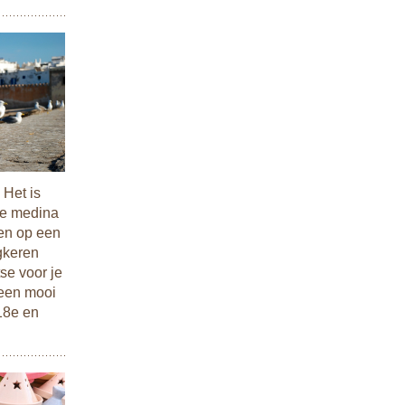
 Het is
de medina
zen op een
ugkeren
tse voor je
 een mooi
 18e en