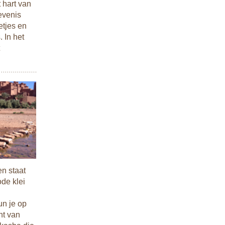
 hart van
evenis
etjes en
 In het
en staat
de klei
un je op
nt van