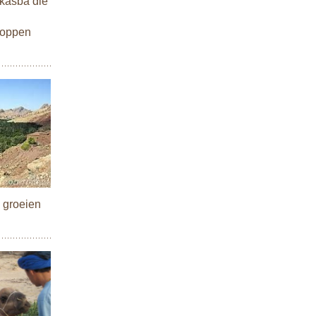
 kasba die
toppen
n groeien