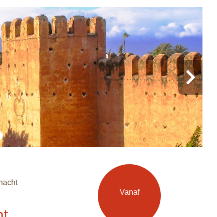
nacht
Offerte
Vanaf
aanvragen
ht