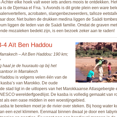
 Achter elke hoek valt weer iets anders moois te ontdekken. Het
 is de Djemaa el Fna. 's Avonds is dit grote plein een ware bel
alenvertellers, acrobaten, slangenbezweerders, talloze eetstall
aar door. Net buiten de drukken medina liggen de Saädi tombes.
um liggen de leden van de Saädi familie. Omdat de graven met
ende mozaïeken bedekt zijn, is een bezoek zeker aan te raden!
3-4 Aït Ben Haddou
 Marrakech – Ait Ben Haddou: 190 km;
r
haal je de huurauto op bij het
kantoor in Marrakech
 Haddou is volgens velen één van de
 kasba’s van Marokko. De oude
 stad ligt in de uitlopers van het Marokkaanse Atlasgebergte 
NESCO werelderfgoedlijst. De kasba is volledig gemaakt van ro
jst als een oase midden in een woestijngebied.
sba te bereiken moet je de rivier over steken. Bij hoog water k
van een ezel klimmen. Eenmaal binnen dwaal je door een labyri