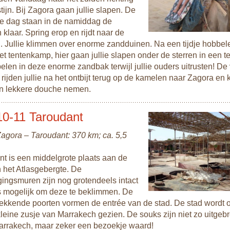
ijn. Bij Zagora gaan jullie slapen. De
e dag staan in de namiddag de
klaar. Spring erop en rijdt naar de
n. Jullie klimmen over enorme zandduinen. Na een tijdje hobbel
et tentenkamp, hier gaan jullie slapen onder de sterren in een te
elen in deze enorme zandbak terwijl jullie ouders uitrusten! D
rijden jullie na het ontbijt terug op de kamelen naar Zagora en
een lekkere douche nemen.
0-11 Taroudant
Zagora – Taroudant: 370 km; ca. 5,5
nt is een middelgrote plaats aan de
 het Atlasgebergte. De
gingsmuren zijn nog grotendeels intact
is mogelijk om deze te beklimmen. De
ekkende poorten vormen de entrée van de stad. De stad wordt 
kleine zusje van Marrakech gezien. De souks zijn niet zo uitgebr
Marrakech, maar zeker een bezoekje waard!