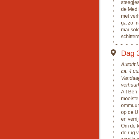
steegjes
de Media
met verh
ga zo m
mausole
schitter
Dag 
Autorit
ca. 4 uu
Vandaag 
verhuur
Aït Ben
mooiste
ommuurde
op de U
en verri
Om de ka
de rug 