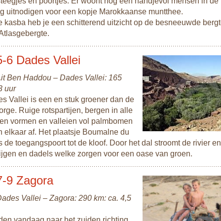
steegjes en poortjes. Er woont nog een handjevol mensen in de
ag uitnodigen voor een kopje Marokkaanse muntthee.
e kasba heb je een schitterend uitzicht op de besneeuwde berg
Atlasgebergte.
-6 Dades Vallei
 Ait Ben Haddou – Dades Vallei: 165
3 uur
s Vallei is een en stuk groener dan de
rge. Ruige rotspartijen, bergen in alle
 en vormen en valleien vol palmbomen
n elkaar af. Het plaatsje Boumalne du
 de toegangspoort tot de kloof. Door het dal stroomt de rivier e
vijgen en dadels welke zorgen voor een oase van groen.
7-9 Zagora
Dades Vallei – Zagora: 290 km: ca. 4,5
ijden vandaag naar het zuiden richting