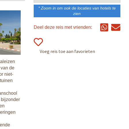
* Zoom in om ook de locaties van hotels te
rote
zien
 zult veel
Deel deze reis met vrienden:
paleizen
 van de
r niet-
tuinen
anschool
 bijzonder
 en
ieringen
lende