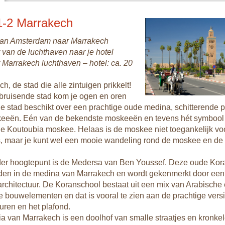
 met geiten of mensen op ezels. Auto's zie je hier niet veel.
 de woestijn bij Zagora, beklim je je kameel en rijd je over de g
1-2 Marrakech
lapen doe je onder de sterrenhemel in een bedoeïenentent.
van Amsterdam naar Marrakech
t in het gezellige plaatsje Essaouira. Hier waait het altijd, dus je
 van de luchthaven naar je hotel
 maar je kunt ook heerlijk zwemmen in de zee.
 Marrakech luchthaven – hotel: ca. 20
h, de stad die alle zintuigen prikkelt!
 bruisende stad kom je ogen en oren
De stad beschikt over een prachtige oude medina, schitterende 
eeën. Eén van de bekendste moskeeën en tevens hét symbool
de Koutoubia moskee. Helaas is de moskee niet toegankelijk voo
, maar je kunt wel een mooie wandeling rond de moskee en de 
er hoogtepunt is de Medersa van Ben Youssef. Deze oude Kor
inden in de medina van Marrakech en wordt gekenmerkt door een
rchitectuur. De Koranschool bestaat uit een mix van Arabische
 bouwelementen en dat is vooral te zien aan de prachtige vers
uren en het plafond.
a van Marrakech is een doolhof van smalle straatjes en kronke