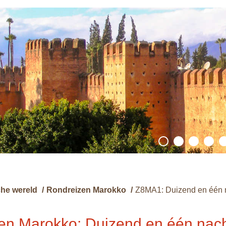
he wereld
/
Rondreizen Marokko
/
Z8MA1: Duizend en één 
en Marokko: Duizend en één nac