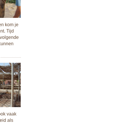
en kom je
nt. Tijd
e volgende
 kunnen
ook vaak
eid als