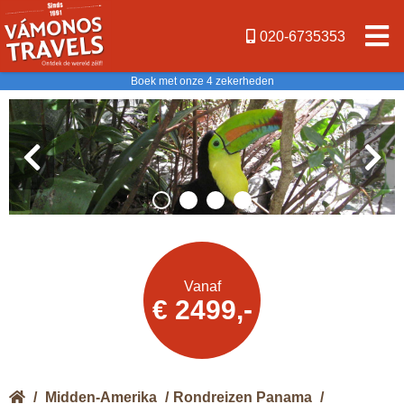
020-6735353
Boek met onze 4 zekerheden
Offerte
Vanaf
€ 2499,-
aanvragen
/
Midden-Amerika
/
Rondreizen Panama
/