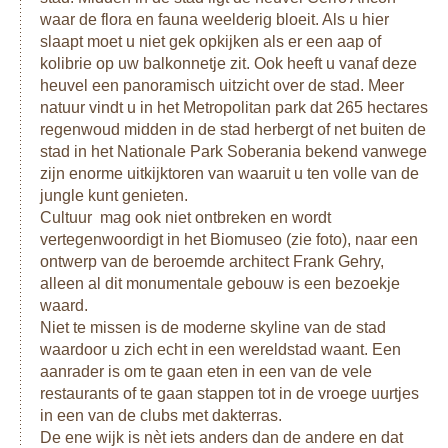
waar de flora en fauna weelderig bloeit. Als u hier
slaapt moet u niet gek opkijken als er een aap of
kolibrie op uw balkonnetje zit. Ook heeft u vanaf deze
heuvel een panoramisch uitzicht over de stad. Meer
natuur vindt u in het Metropolitan park dat 265 hectares
regenwoud midden in de stad herbergt of net buiten de
stad in het Nationale Park Soberania bekend vanwege
zijn enorme uitkijktoren van waaruit u ten volle van de
jungle kunt genieten.
Cultuur mag ook niet ontbreken en wordt
vertegenwoordigt in het Biomuseo (zie foto), naar een
ontwerp van de beroemde architect Frank Gehry,
alleen al dit monumentale gebouw is een bezoekje
waard.
Niet te missen is de moderne skyline van de stad
waardoor u zich echt in een wereldstad waant. Een
aanrader is om te gaan eten in een van de vele
restaurants of te gaan stappen tot in de vroege uurtjes
in een van de clubs met dakterras.
De ene wijk is nèt iets anders dan de andere en dat