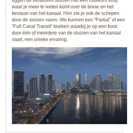
liggen de Miraflores sluizen met een museum erbij
Panama omdat dit gebied geheel onder bestuur staat van de
waar je meer te weten komt over de bouw en het
Kuna Yala, een inheemse indianengroep die hier van
bestaan van het kanaal. Hier zie je ook de schepen
oudsher al woont. Het toerisme op deze eilanden valt onder
door de sluizen varen. We kunnen een “Partial” of een
de noemer ecotoerisme; de accommodaties zijn kleinschalig
“Full Canal Transit“ boeken waarbij je op een boot
en meestal verblijf je bij een indianenfamilie. Alle inkomsten
door één of meerdere van de sluizen van het kanaal
vloeien terug naar de bewoners. De eilanden zijn prachtig
vaart, een unieke ervaring.
met witte stranden en azuurblauw water.