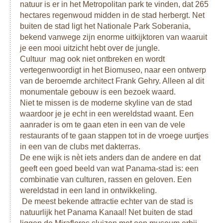
natuur is er in het Metropolitan park te vinden, dat 265
Bloemen, koffie, groenten en citrusvruchten groeien hier
hectares regenwoud midden in de stad herbergt. Net
weelderig. Bezoek een van de koffieplantages in de
buiten de stad ligt het Nationale Park Soberania,
omgeving, of onderneem sportieve activiteiten zoals hiken,
bekend vanwege zijn enorme uitkijktoren van waaruit
klimmen en raften. Boquete is ook een goede uitvalsbasis
je een mooi uitzicht hebt over de jungle.
voor de Sendero de los Quetzales, deze beroemde 8 km
Cultuur mag ook niet ontbreken en wordt
lange wandeltocht loopt van Cerro Punta naar Boquete.
vertegenwoordigt in het Biomuseo, naar een ontwerp
Vervoer naar Cerro Punta kan geregeld worden, vervolgens
van de beroemde architect Frank Gehry. Alleen al dit
loop je dan terug naar Boquete.
monumentale gebouw is een bezoek waard.
Niet te missen is de moderne skyline van de stad
Bocas del Toro is een eilandengroep gelegen aan de
waardoor je je echt in een wereldstad waant. Een
Caribische kant van Panama. Het is het meest toeristische
aanrader is om te gaan eten in een van de vele
deel van Panama, maar door de kleinschalige ontwikkeling
restaurants of te gaan stappen tot in de vroege uurtjes
op de eilanden hangt er nog steeds een authentieke en
in een van de clubs met dakterras.
gezellige sfeer. Isla Colón, Isla Carenero en Isla
De ene wijk is nèt iets anders dan de andere en dat
Bastimentos herbergen de meeste hotelletjes. Als je geluk
geeft een goed beeld van wat Panama-stad is: een
hebt, zie je de dolfijnen zo vanuit je hotelkamer
combinatie van culturen, rassen en geloven. Een
voorbijzwemmen. Barracuda's en pijlstaartroggen zwemmen
wereldstad in een land in ontwikkeling.
ook in deze wateren.
De meest bekende attractie echter van de stad is
De reis is te verlengen met een bezoek aan de San Blas-
natuurlijk het Panama Kanaal! Net buiten de stad
eilanden. De San Blas-eilanden zijn een unieke plek in