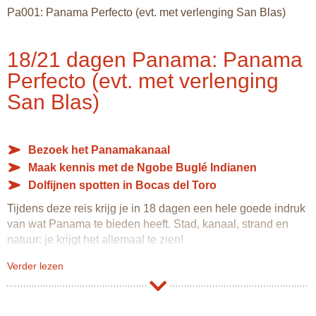
Pa001: Panama Perfecto (evt. met verlenging San Blas)
18/21 dagen Panama: Panama
Perfecto (evt. met verlenging
San Blas)
Bezoek het Panamakanaal
Maak kennis met de Ngobe Buglé Indianen
Dolfijnen spotten in Bocas del Toro
Tijdens deze reis krijg je in 18 dagen een hele goede indruk
van wat Panama te bieden heeft. Stad, kanaal, strand en
natuur: je krijgt het allemaal te zien!
Je start de reis in de hoofdstad Panama Stad. Een bezoek
Verder lezen
aan het kanaal mag uiteraard niet ontbreken, maar ook
Casco Viejo, het oude centrum, is een bezoek waard.
Panama Stad heeft zelfs binnen de muren van de stad een