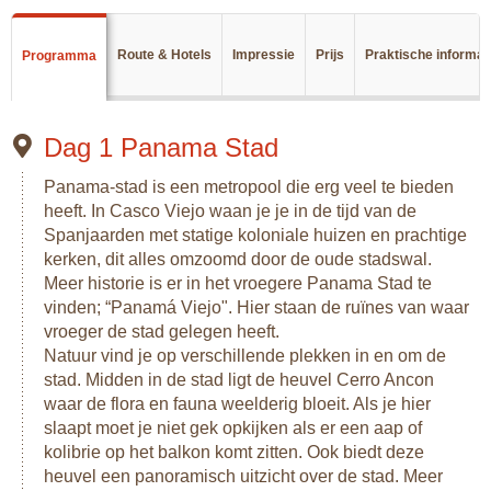
heus National Park: Parque Natural Metropolitano.
Het Gamboa Resort is gelegen op een kruising tussen het
Route & Hotels
Impressie
Prijs
Praktische informat
Programma
Panama-kanaal en de Rio Chagres. Dit resort ligt midden in
een regenwoud en heeft een prachtig uitzicht over de rivier.
Hier geniet je van een eerste kennismaking met Panama's
Dag 1 Panama Stad
bijzondere flora en fauna.
El Valle is een schilderachtig plaatsje gelegen in de oude
Panama-stad is een metropool die erg veel te bieden
krater van een uitgebarsten vulkaan. Door deze vruchtbare
heeft. In Casco Viejo waan je je in de tijd van de
grond is het een bosachtig gebied geworden, afgewisseld
Spanjaarden met statige koloniale huizen en prachtige
met de toppen van de omliggende heuvels. Het is de
kerken, dit alles omzoomd door de oude stadswal.
perfecte plek voor hiken, paardrijden en genieten van de
Meer historie is er in het vroegere Panama Stad te
natuur.
vinden; “Panamá Viejo". Hier staan de ruïnes van waar
vroeger de stad gelegen heeft.
In Santa Fé verblijf je midden in het Panamese koffiegebied,
Natuur vind je op verschillende plekken in en om de
dé beste plek om te wandelen, watervallen te bezoeken,
stad. Midden in de stad ligt de heuvel Cerro Ancon
paardrijden of tuben.
waar de flora en fauna weelderig bloeit. Als je hier
In Las Lajas kun je uitrusten op de verlaten stranden, maar
slaapt moet je niet gek opkijken als er een aap of
ook een bezoek brengen aan de Ngobe Bugle-
kolibrie op het balkon komt zitten. Ook biedt deze
indianengemeenschap, een bijzondere ervaring.
heuvel een panoramisch uitzicht over de stad. Meer
Boquete is een bergstadje met een heerlijk koel klimaat.