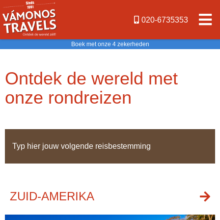
020-6735353
Boek met onze 4 zekerheden
Ontdek de wereld met
onze rondreizen
ZUID-AMERIKA