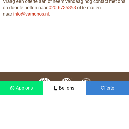
Vraag een offerte aan of neem vandaag nog contact met ons
op door te bellen naar
020-6735353
of te mailen
naar
info@vamonos.nl
.
App ons
Bel ons
Offerte
Colofon
Disclaimer
2021 © Vámonos Travels