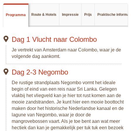
apen, wilde honden, vele vogelsoorten en als het meezit
luipaarden gaat zien. Ook de flora is zeer afwisselend, van
Route & Hotels
Impressie
Prijs
Praktische informat
Programma
het ruige Horton Plains tot het regenwoud van Sinharaja.
Verder bezoek je onderweg de tempels van de Culturele
Driehoek, Kandy en reis je met de trein door de theevelden.
Dag 1 Vlucht naar Colombo
Je vliegt naar Malé en reist per speedboot naar een resort
op één van de eilanden van de Malediven. Hier ga je
Je vertrekt van Amsterdam naar Colombo, waar je de
genieten van zon, zee, een hagelwit strand en de zeer
volgende dag aankomt.
bijzondere en kleurrijke onderwaterwereld.
Dag 2-3 Negombo
De rustige strandplaats Negombo vormt het ideale
begin of eind van een reis naar Sri Lanka. Gelegen
vlakbij het vliegveld kan je hier tot rust komen aan de
mooie zandstranden. Je kunt hier een mooie boottocht
maken door het historische Nederlandse kanaal en de
lagune van Negombo, waar je door de
mangrovebossen vaart. Als je toe bent aan wat meer
hectiek dan kan je gemakkelijk per tuk tuk een bezoek