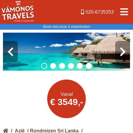
020-6735353
Boek met onze 4 zekerheden
Offerte
Vanaf
€ 3549,-
aanvragen
/
Azië
/
Rondreizen Sri Lanka
/