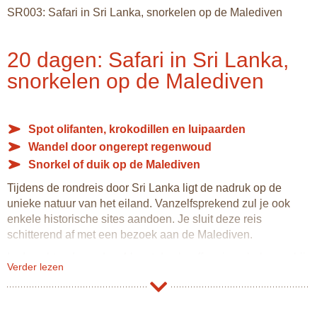
SR003: Safari in Sri Lanka, snorkelen op de Malediven
20 dagen: Safari in Sri Lanka,
snorkelen op de Malediven
Spot olifanten, krokodillen en luipaarden
Wandel door ongerept regenwoud
Snorkel of duik op de Malediven
Tijdens de rondreis door Sri Lanka ligt de nadruk op de
unieke natuur van het eiland. Vanzelfsprekend zul je ook
enkele historische sites aandoen. Je sluit deze reis
schitterend af met een bezoek aan de Malediven.
In de ochtend van dag 4 komt de chauffeur je ophalen en hij
Verder lezen
rijdt je de komende 12 dagen door Sri Lanka.
Je bezoekt de natuurparken Wilpattu, Minneriya, Horton
Plains, Uda Walawe en Sinharaja, waar je vele olifanten,