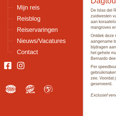
Dagtour
Mijn reis
De Islas del 
zuidwesten va
Reisblog
aan koraaleil
mangroves e
Reiservaringen
Ontdek deze 
Nieuws/Vacatures
aangename bri
bijdragen aan
Contact
het gehele m
Bernardo dee
Per speedboat
gebruikmaken v
zee. Voordat 
geserveerd.
Exclusief ver