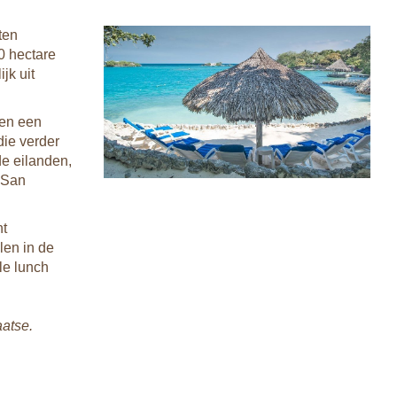
ten
0 hectare
jk uit
 en een
die verder
de eilanden,
 San
nt
len in de
le lunch
aatse.