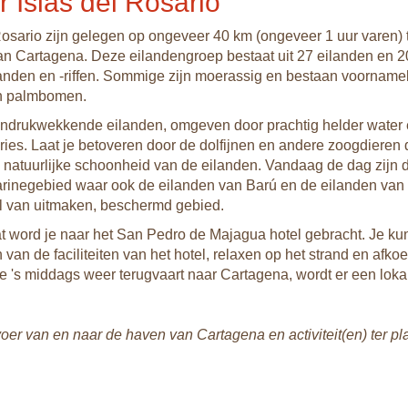
 Islas del Rosario
Rosario zijn gelegen op ongeveer 40 km (ongeveer 1 uur varen) 
n Cartagena. Deze eilandengroep bestaat uit 27 eilanden en 2
anden en -riffen. Sommige zijn moerassig en bestaan voornameli
n palmbomen.
indrukwekkende eilanden, omgeven door prachtig helder water
es. Laat je betoveren door de dolfijnen en andere zoogdieren 
 natuurlijke schoonheid van de eilanden. Vandaag de dag zijn 
arinegebied waar ook de eilanden van Barú en de eilanden van
l van uitmaken, beschermd gebied.
 word je naar het San Pedro de Majagua hotel gebracht. Je ku
an de faciliteiten van het hotel, relaxen op het strand en afkoe
je 's middags weer terugvaart naar Cartagena, wordt er een loka
voer van en naar de haven van Cartagena en activiteit(en) ter pl