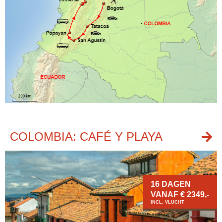
COLOMBIA: CAFÉ Y PLAYA
16 DAGEN
VANAF € 2349,-
INCL. VLUCHT