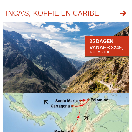
INCA'S, KOFFIE EN CARIBE
25 DAGEN
VANAF € 3249,-
INCL. VLUCHT