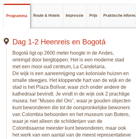
missen tijdens jouw reis. Het klooster is een historische
plek, waar je ook kunt genieten van het uitzicht over de stad.
Bogotá staat inmiddels ook bekend om zijn nieuwe cultuur;
Route & Hotels
Impressie
Prijs
Praktische informat
Programma
die van de graffiti en street art. Dit uit zich in de prachtigste
kunstwerken die de kale muren hebben opgevrolijkt.
Na een korte vlucht richting het westen rijd je naar het
Dag 1-2 Heenreis en Bogotá
minder bekende plaatsje in de koffieregio,
namelijk Salamina. Salamina is een authentiek stadje dat
Bogotá ligt op 2600 meter hoogte in de Andes,
nog nauwelijks toerisme kent. Vanuit Salamina kun je een
omringd door bergtoppen. Het is een moderne stad
bezoek brengen aan het Bosque de Palmas de Cera, een
met een mooi oud centrum, La Candelaria.
vallei vol prachtige waxpalmen.
De wijk is een aaneenrijging van koloniale huizen en
smalle steegjes. Het kloppende hart van de wijk en de
Via de wereldstad Medellín, bekend om zijn Botero beelden,
stad is het Plaza Bolívar, waar zich onder andere de
rijd je door naar het rustige merengebied van Guatapé. Je
kathedraal bevindt. Je vindt in de wijk ook 2 prachtige
kunt hier de monoliet Piedra del Peñol beklimmen. Hierna
musea: het "Museo del Oro", waar je gouden objecten
rijd je terug naar Meddelín en ga met een binnenlandse
kunt bewonderen die tot de oorspronkelijke bewoners
vlucht naar het plaatsje Zipaquirá. Hier vind je een hele
van Colombia behoorden en het museum van Botero,
bijzondere zoutkathedraal, in een oude zoutmijn, die
waar je niet alleen de schilderijen van de
jaarlijks vele bedevaartgangers trekt.
Colombiaanse meester kunt bewonderen, maar ook
Je rijdt nu weer noordelijker naar het sfeervolle stadje Villa
het werk van een aantal van de meest representatieve