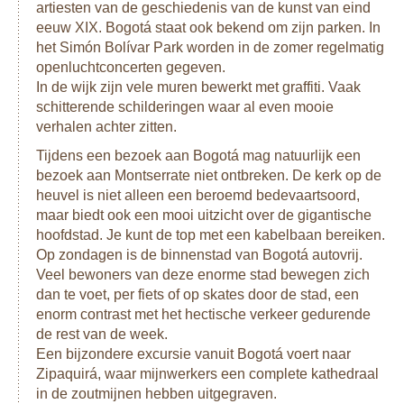
de Leyva. Hier bevindt zich het grootste plein van Colombia.
artiesten van de geschiedenis van de kunst van eind
Het stadje wordt omgeven door flinke bergen die talloze
eeuw XIX. Bogotá staat ook bekend om zijn parken. In
mogelijkheden herbergen voor wat actie in de natuur.
het Simón Bolívar Park worden in de zomer regelmatig
Barichara is een sfeervol stadje op de Colombiaanse
openluchtconcerten gegeven.
bergen en vormt de uitvalsbasis voor alle actiesporten in de
In de wijk zijn vele muren bewerkt met graffiti. Vaak
buurt van San Gil. Daarnaast is Barichara ook het startpunt
schitterende schilderingen waar al even mooie
van de Camino Real, het oude indianen pad naar het dorpje
verhalen achter zitten.
Guane. Vanuit Barichara en San Gil kun je raften over de
Tijdens een bezoek aan Bogotá mag natuurlijk een
Rio Fonce of Rio Suarez, hiken naar watervallen of
bezoek aan Montserrate niet ontbreken. De kerk op de
parapenten in de Cañon de Chicamocha.
heuvel is niet alleen een beroemd bedevaartsoord,
maar biedt ook een mooi uitzicht over de gigantische
Als je van Barachira naar Girón reist, rijd je door een kloof
hoofdstad. Je kunt de top met een kabelbaan bereiken.
heen en kun je op verschillende plekken van mooie
Op zondagen is de binnenstad van Bogotá autovrij.
uitzichten genieten. Een uur ten noorden van San Gil ligt
Veel bewoners van deze enorme stad bewegen zich
Panaca. Hier kun je met een kabelbaan afdalen in een kloof
dan te voet, per fiets of op skates door de stad, een
voor een schitterend uitzicht.
enorm contrast met het hectische verkeer gedurende
Je vliegt weer verder naar het cultureel interessante
de rest van de week.
Cartagena. Maak hier een tocht door de oude stadsmuren of
Een bijzondere excursie vanuit Bogotá voert naar
geniet van het uitzicht over de kust en over de oude stad. De
Zipaquirá, waar mijnwerkers een complete kathedraal
vele gezellige pleinen met restaurantjes en winkeltjes
in de zoutmijnen hebben uitgegraven.