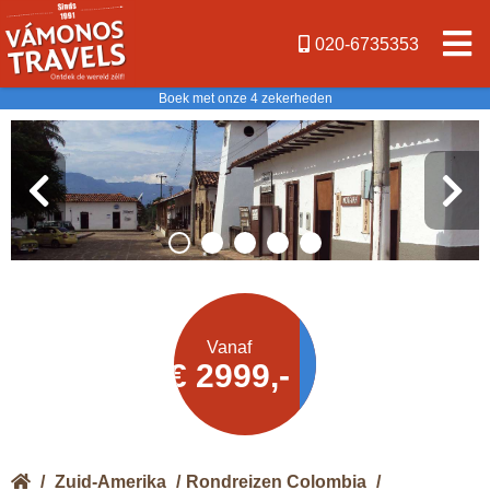
020-6735353
Boek met onze 4 zekerheden
Offerte
Vanaf
€ 2999,-
aanvragen
/
Zuid-Amerika
/
Rondreizen Colombia
/