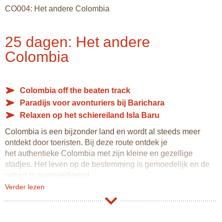
CO004: Het andere Colombia
25 dagen: Het andere
Colombia
Colombia off the beaten track
Paradijs voor avonturiers bij Barichara
Relaxen op het schiereiland Isla Baru
Colombia is een bijzonder land en wordt al steeds meer
ontdekt door toeristen. Bij deze route ontdek je
het authentieke Colombia met zijn kleine en gezellige
stadjes. Het leven op de bestemming is gemoedelijk en de
natuur is overweldigend.
Verder lezen
Je begint de reis in de hoofdstad van Colombia: Bogotá, een
zeer interessante stad met veel mooie plekjes om te
ontdekken. Een bezoek aan klooster Monserrate mag niet