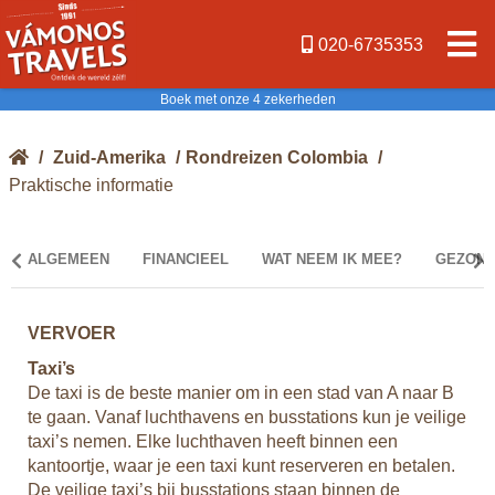
020-6735353
Boek met onze 4 zekerheden
/
Zuid-Amerika
/
Rondreizen Colombia
/
Praktische informatie
ALGEMEEN
FINANCIEEL
WAT NEEM IK MEE?
GEZOND
VERVOER
Taxi’s
De taxi is de beste manier om in een stad van A naar B
onos
te gaan. Vanaf luchthavens en busstations kun je veilige
. Je
taxi’s nemen. Elke luchthaven heeft binnen een
een
kantoortje, waar je een taxi kunt reserveren en betalen.
.
De veilige taxi’s bij busstations staan binnen de