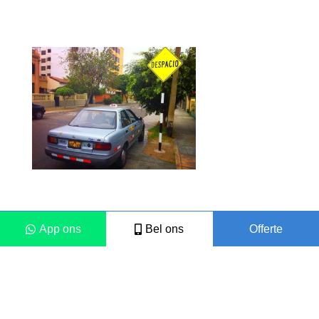
App ons
Bel ons
Offerte
Colofon
Disclaimer
2021 © Vámonos Travels