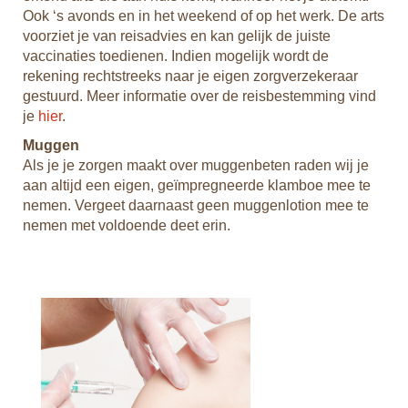
Ook ‘s avonds en in het weekend of op het werk. De arts
omh
st.
voorziet je van reisadvies en kan gelijk de juiste
off
s
vaccinaties toedienen. Indien mogelijk wordt de
tax
est
rekening rechtstreeks naar je eigen zorgverzekeraar
Let
gestuurd. Meer informatie over de reisbestemming vind
pas
kun
je
hier
.
ove
Muggen
cha
Als je je zorgen maakt over muggenbeten raden wij je
en
Bu
aan altijd een eigen, geïmpregneerde klamboe mee te
Col
nemen. Vergeet daarnaast geen muggenlotion mee te
oor
bus
nemen met voldoende deet erin.
de 
ijen
huu
om
bus
.
Hu
Ind
te
heb
hoo
afg
ter