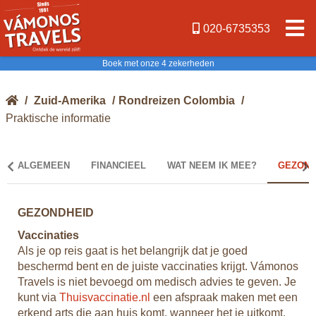
020-6735353
Boek met onze 4 zekerheden
/
Zuid-Amerika
/
Rondreizen Colombia
/
Praktische informatie
ALGEMEEN
FINANCIEEL
WAT NEEM IK MEE?
GEZOND
GEZONDHEID
VE
Vaccinaties
Tax
Als je op reis gaat is het belangrijk dat je goed
De 
e A
beschermd bent en de juiste vaccinaties krijgt. Vámonos
te 
r
Travels is niet bevoegd om medisch advies te geven. Je
tax
kunt via
Thuisvaccinatie.nl
een afspraak maken met een
kan
erkend arts die aan huis komt, wanneer het je uitkomt.
De 