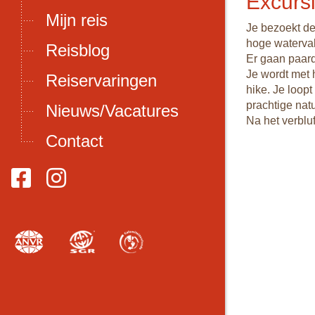
Excurs
Mijn reis
Je bezoekt de
hoge waterva
Reisblog
Er gaan paard
Je wordt met h
Reiservaringen
hike. Je loop
prachtige natu
Nieuws/Vacatures
Na het verbluf
Contact