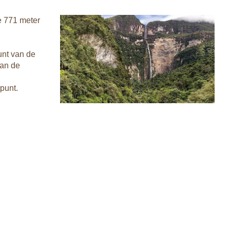
e 771 meter
unt van de
van de
tpunt.