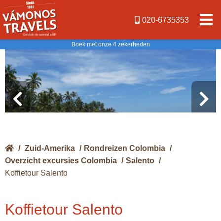
020-6735353
Boek met onze 4 zekerheden
/
Zuid-Amerika
/
Rondreizen Colombia
/
Overzicht excursies Colombia
/
Salento
/
Koffietour Salento
Koffietour Salento