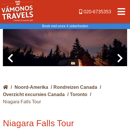
020-6735353
Boek met onze 4 zekerheden
/
Noord-Amerika
/
Rondreizen Canada
/
Overzicht excursies Canada
/
Toronto
/
Niagara Falls Tour
Niagara Falls Tour