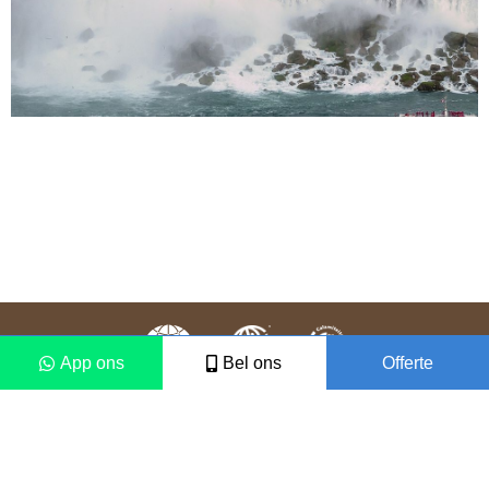
App ons
Bel ons
Offerte
Colofon
Disclaimer
2021 © Vámonos Travels