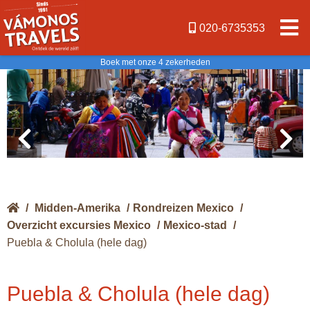
020-6735353
Boek met onze 4 zekerheden
/
Midden-Amerika
/
Rondreizen Mexico
/
Overzicht excursies Mexico
/
Mexico-stad
/
Puebla & Cholula (hele dag)
Puebla & Cholula (hele dag)